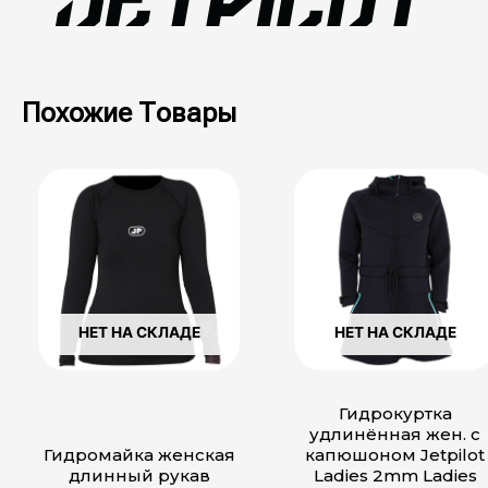
Похожие Товары
Этот
Этот
товар
товар
имеет
имеет
несколько
несколько
вариаций.
вариаций.
Опции
Опции
можно
можно
выбрать
выбрать
НЕТ НА СКЛАДЕ
НЕТ НА СКЛАДЕ
на
на
странице
странице
товара.
товара.
Гидрокуртка
удлинённая жен. с
Гидромайка женская
капюшоном Jetpilot
длинный рукав
Ladies 2mm Ladies