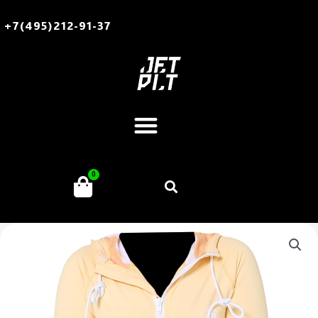
Перейти
к
+7(495)212-91-37
содержимому
Меню
Поиск
0
Корзина