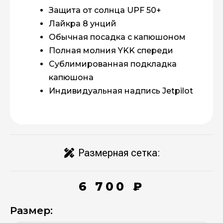
Защита от солнца UPF 50+
Лайкра 8 унций
Обычная посадка с капюшоном
Полная молния YKK спереди
Сублимированная подкладка
капюшона
Индивидуальная надпись Jetpilot
Размерная сетка:
6 700
₽
Размер:
Количество
товара