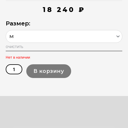
18 240
₽
Размер:
Количество
товара
Спасательный
жилет
ОЧИСТИТЬ
для
гидроцикла
Нет в наличии
неопрен
мужской
В корзину
Jetpilot
RX
Vault
Neo
(black)