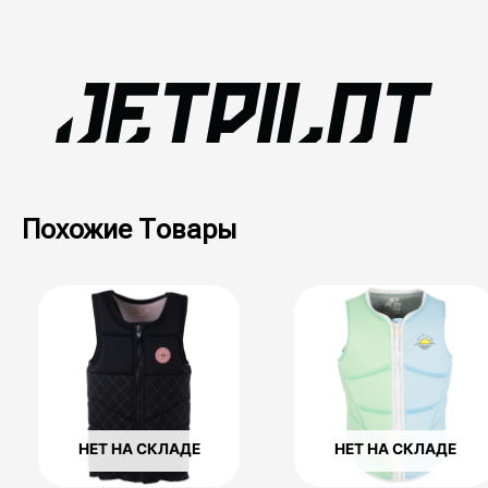
Похожие Товары
Этот
Этот
товар
товар
имеет
имеет
несколько
несколько
вариаций.
вариаций.
Опции
Опции
можно
можно
выбрать
выбрать
НЕТ НА СКЛАДЕ
НЕТ НА СКЛАДЕ
на
на
странице
странице