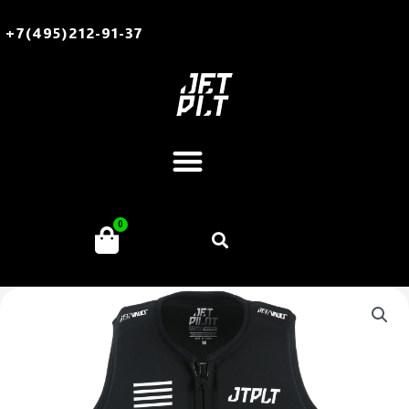
Перейти
к
+7(495)212-91-37
содержимому
Меню
Поиск
0
Корзина