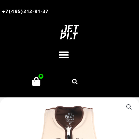
Перейти
к
+7(495)212-91-37
содержимому
Меню
Поиск
0
Корзина