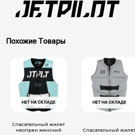
Похожие Товары
Этот
Этот
товар
товар
имеет
имеет
несколько
несколько
вариаций.
вариаций.
Опции
Опции
можно
можно
выбрать
выбрать
НЕТ НА СКЛАДЕ
НЕТ НА СКЛАДЕ
на
на
странице
странице
товара.
товара.
Спасательный жилет
неопрен женский
Спасательный жиле