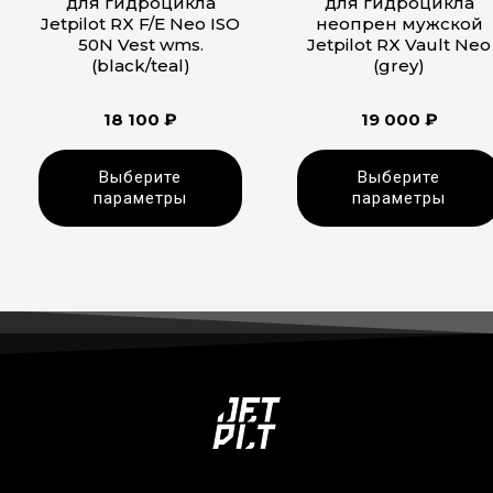
для гидроцикла
для гидроцикла
Jetpilot RX F/E Neo ISO
неопрен мужской
50N Vest wms.
Jetpilot RX Vault Neo
(black/teal)
(grey)
18 100
₽
19 000
₽
Выберите
Выберите
параметры
параметры